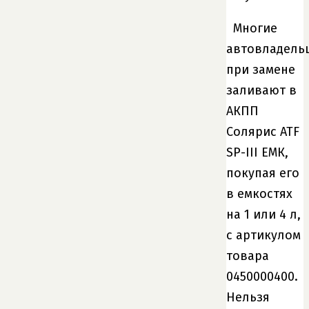
Многие
автовладель
при замене
заливают в
АКПП
Солярис ATF
SP-III ЕМК,
покупая его
в емкостях
на 1 или 4 л,
с артикулом
товара
0450000400.
Нельзя