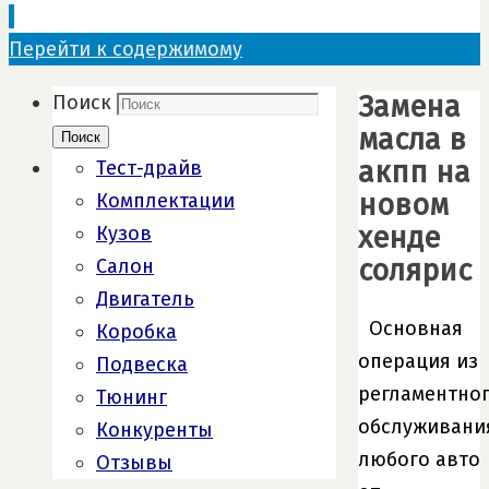
Перейти к содержимому
Замена
Поиск
масла в
Поиск
акпп на
Тест-драйв
новом
Комплектации
хенде
Кузов
солярис
Салон
Двигатель
Основная
Коробка
операция из
Подвеска
регламентно
Тюнинг
обслуживани
Конкуренты
любого авто
Отзывы