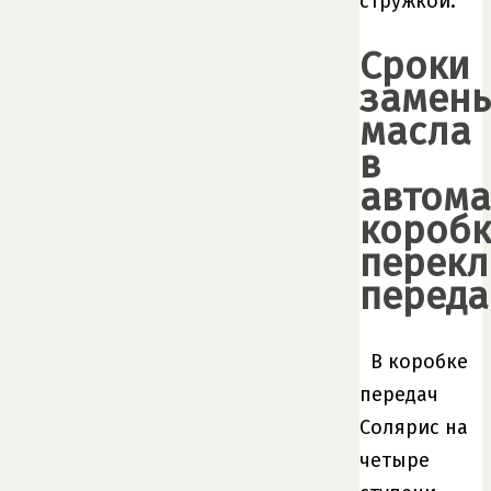
стружкой.
Сроки
замен
масла
в
автома
коробк
перек
переда
В коробке
передач
Солярис на
четыре