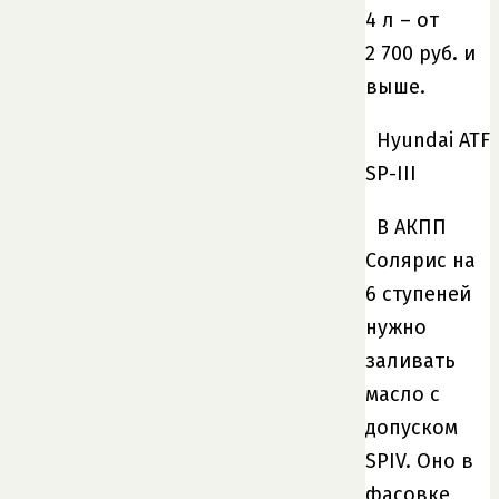
4 л – от
2 700 руб. и
выше.
Hyundai ATF
SP-III
В АКПП
Солярис на
6 ступеней
нужно
заливать
масло с
допуском
SPIV. Оно в
фасовке