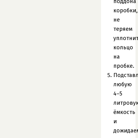
поддона
коробки,
не
теряем
уплотни
кольцо
на
пробке.
Подстав
любую
4–5
литрову
ёмкость
и
дожидае