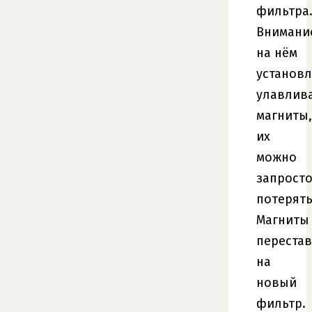
фильтра
Внимани
на нём
установ
улавлив
магниты,
их
можно
запрост
потерять
Магниты
переста
на
новый
фильтр.