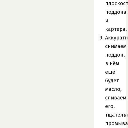
плоскос
поддона
и
картера.
Аккурат
снимаем
поддон,
в нём
ещё
будет
масло,
сливаем
его,
тщатель
промыва