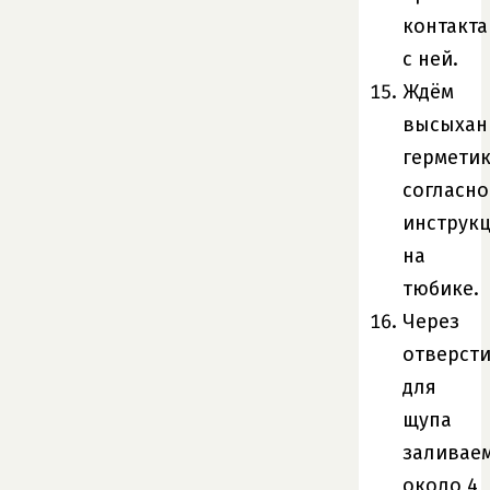
контакта
с ней.
Ждём
высыхан
гермети
согласно
инструк
на
тюбике.
Через
отверст
для
щупа
заливае
около 4