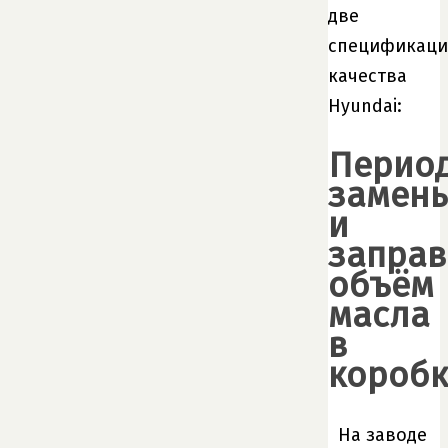
две
спецификац
качества
Hyundai:
Перио
замен
и
запра
объём
масла
в
коробк
На заводе