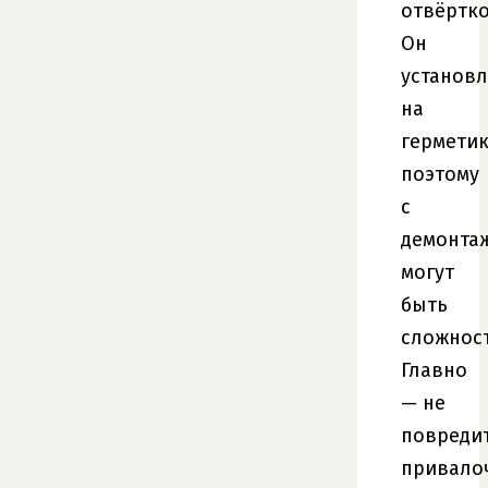
отвёртко
Он
установ
на
герметик
поэтому
с
демонта
могут
быть
сложност
Главно
— не
повреди
привало