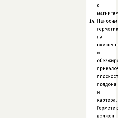
с
магнитам
Наносим
гермети
на
очищен
и
обезжир
привало
плоскос
поддона
и
картера.
Герметик
должен