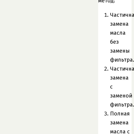
метод:
Частичн
замена
масла
без
замены
фильтра
Частичн
замена
с
заменой
фильтра
Полная
замена
масла с