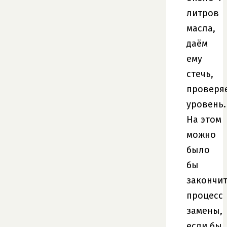
литров
масла,
даём
ему
стечь,
проверя
уровень.
На этом
можно
было
бы
закончи
процесс
замены,
если бы