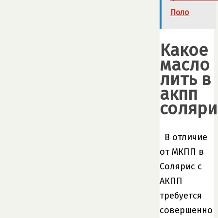
Поло
Какое
масло
лить в
акпп
соляри
В отличие
от МКПП в
Солярис с
АКПП
требуется
совершенно