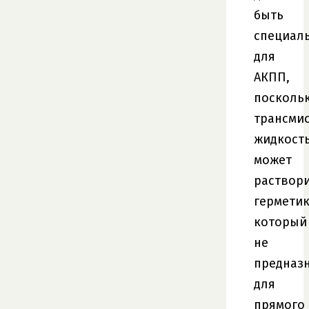
быть
специал
для
АКПП,
посколь
трансми
жидкост
может
раствор
герметик
который
не
предназ
для
прямого