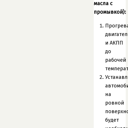
масла с
промывкой):
Прогрев
двигател
и АКПП
до
рабочей
темпера
Устанав
автомоб
на
ровной
поверхно
будет