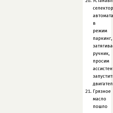
Устанав
селекто
автомат
в
режим
паркинг,
затягива
ручник,
просим
ассистен
запустит
двигател
Грязное
масло
пошло