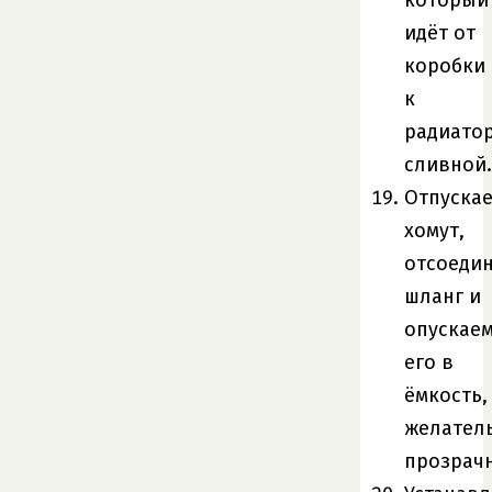
идёт от
коробки
к
радиатор
сливной.
Отпуска
хомут,
отсоеди
шланг и
опускае
его в
ёмкость,
желател
прозрач