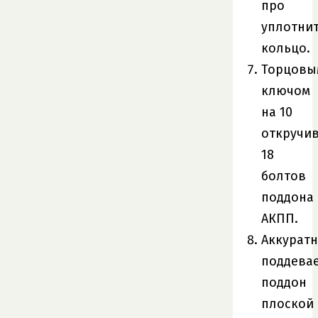
про
уплотни
кольцо.
Торцовы
ключом
на 10
откручи
18
болтов
поддона
АКПП.
Аккурат
поддева
поддон
плоской