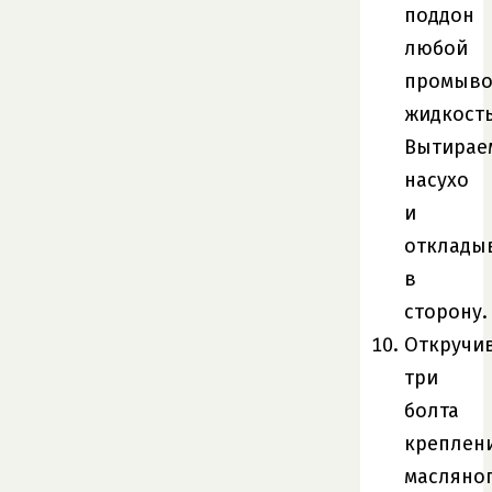
поддон
любой
промыво
жидкост
Вытирае
насухо
и
отклады
в
сторону.
Откручи
три
болта
креплен
масляно