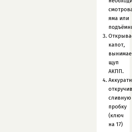
необход
смотров
яма или
подъёмн
Открыва
капот,
вынимае
щуп
АКПП.
Аккурат
откручи
сливную
пробку
(ключ
на 17)