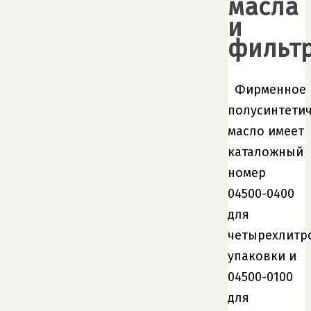
масла
и
фильт
Фирменное
полусинтети
масло имеет
каталожный
номер
04500-0400
для
четырехлитр
упаковки и
04500-0100
для