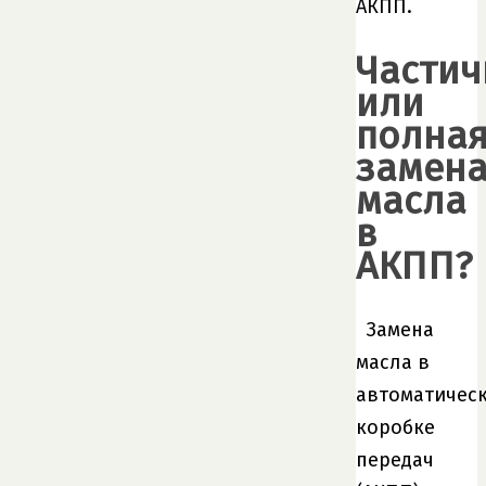
АКПП.
Частич
или
полна
замен
масла
в
АКПП?
Замена
масла в
автоматичес
коробке
передач