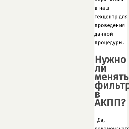
в наш
техцентр для
проведения
данной
процедуры.
Нужно
ли
менять
фильт
в
АКПП?
Да,
рекомендует