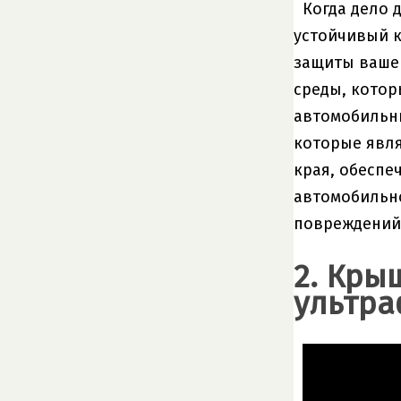
Когда дело 
устойчивый к
защиты вашег
среды, котор
автомобильны
которые явля
края, обеспе
автомобильно
повреждений,
2. Кры
ультра