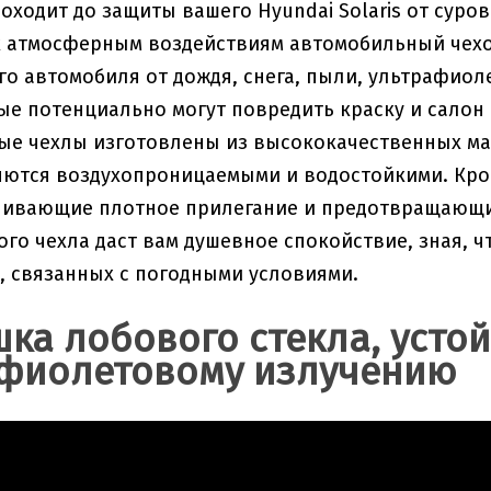
доходит до защиты вашего Hyundai Solaris от сур
 атмосферным воздействиям автомобильный чехо
о автомобиля от дождя, снега, пыли, ультрафио
ые потенциально могут повредить краску и салон
е чехлы изготовлены из высококачественных мат
ются воздухопроницаемыми и водостойкими. Кро
чивающие плотное прилегание и предотвращающи
го чехла даст вам душевное спокойствие, зная, ч
 связанных с погодными условиями.
шка лобового стекла, усто
фиолетовому излучению