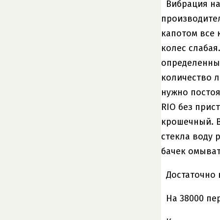
Вибрация на
производител
капотом все 
колес слабая
определенным
количество л
нужно постоя
RIO без прис
крошечный. В
стекла воду 
бачек омыват
Достаточно
На 38000 пе