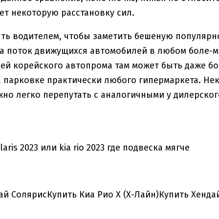
ет некоторую расстановку сил.
ть водителем, чтобы заметить бешеную популярност
а поток движущихся автомобилей в любом боле-ме
ей корейского автопрома там может быть даже бо
а парковке практически любого гипермаркета. Нек
но легко перепутать с аналогичными у дилерского
ай СолярисКупить Киа Рио Х (Х-Лайн)Купить Хенда