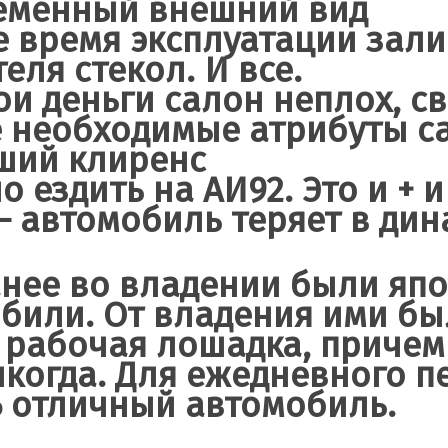
еменный внешний вид
се время эксплуатации зал
еля стекол. И все.
вои деньги салон неплох, с
 необходимые атрибуты с
ший клиренс
 ездить на АИ92. Это и + и
– автомобиль теряет в дин
Ранее во владении были яп
били. От владения ими бы
 рабочая лошадка, причем
икогда. Для ежедневного п
Б отличный автомобиль.