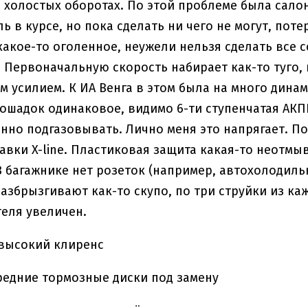
 холостых оборотах. По этой проблеме была салон
ь в курсе, но пока сделать ни чего не могут, поте
какое-то оголенное, неужели нельзя сделать все
. Первоначальную скорость набирает как-то туго, 
 усилием. К ИА Венга в этом была на много динам
ошадок одинаковое, видимо 6-ти ступенчатая АКПП
нно подгазовывать. Лично меня это напрягает. По
тавки X-line. Пластиковая защита какая-то неотмы
 багажнике нет розеток (например, автохолодиль
разбрызгивают как-то скупо, по три струйки из ка
еля увеличен.
 высокий клиренс
редние тормозные диски под замену