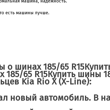
рмальная машина, надёжность.
что есть машины лучше.
ы о шинах 185/65 R15Купит
х 185/65 R15Купить шины 1
цев Kia Rio X (X-Line):
ал новый автомобиль. В н