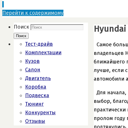
Перейти к содержимому
Hyundai 
Поиск
Поиск
Тест-драйв
Самое больш
Комплектации
владельцев H
Кузов
ближайшего п
Салон
лучше, если 
Двигатель
автомобили а
Коробка
Для начала,
Подвеска
выбор, благо
Тюнинг
практически 
Конкуренты
пролом году 
Отзывы
подтянулись.