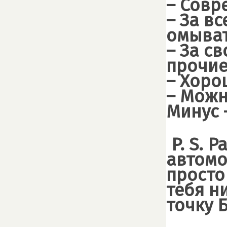
– Совр
– За в
омыват
– За с
прочие
– Хоро
– Можно
Минус 
P. S. 
автомо
просто
тебя н
точку 