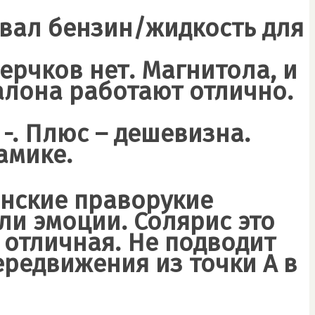
ивал бензин/жидкость для
верчков нет. Магнитола, и
алона работают отлично.
 -. Плюс – дешевизна.
амике.
онские праворукие
ли эмоции. Солярис это
 отличная. Не подводит
ередвижения из точки А в