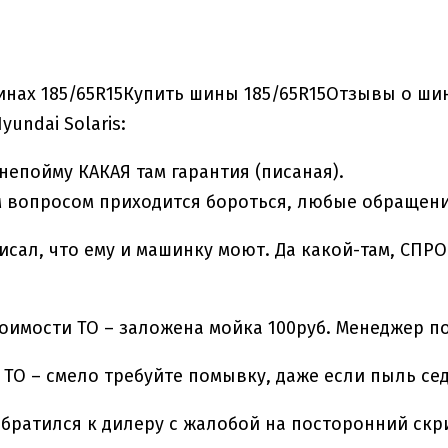
нах 185/65R15Купить шины 185/65R15Отзывы о шин
undai Solaris:
 непойму КАКАЯ там гарантия (писаная).
 вопросом приходится бороться, любые обращен
писал, что ему и машинку моют. Да какой-там, СПРО
стоимости ТО – заложена мойка 100руб. Менеджер п
 ТО – смело требуйте помывку, даже если пыль сед
обратился к дилеру с жалобой на посторонний скр