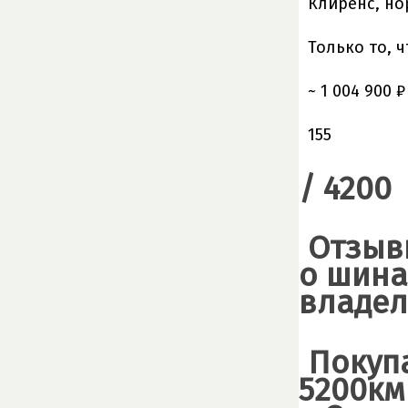
Клиренс, но
Только то, 
~ 1 004 900 ₽
155
/ 4200
Отзыв
о шина
владель
Покуп
5200км