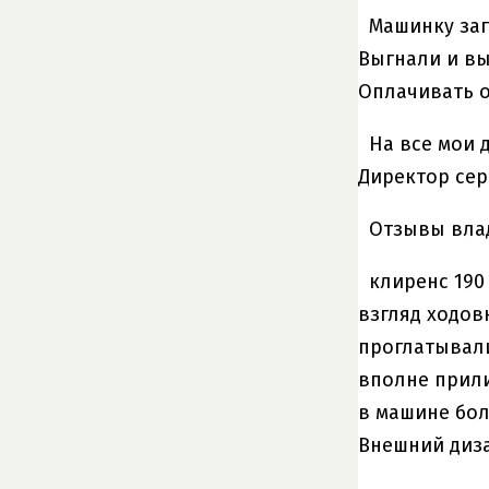
Машинку заг
Выгнали и вы
Оплачивать о
На все мои 
Директор сер
Отзывы владе
клиренс 190
взгляд ходов
проглатывали
вполне прили
в машине бол
Внешний диза