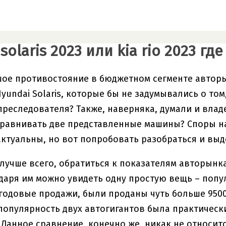
solaris 2023 или kia rio 2023 г
ое противостояние в бюджетном сегменте авторынка
yundai Solaris, которые бы не задумывались о том
реследователя? Также, наверняка, думали и владел
сравнивать две представленные машины? Споры на э
ктуальны, но вот попробовать разобраться и выд
 лучше всего, обратиться к показателям авторынка
даря им можно увидеть одну простую вещь – попул
годовые продажи, были проданы чуть больше 95000 р
популярность двух автогигантов была практически
 Данное сравнение, конечно же, никак не относитс