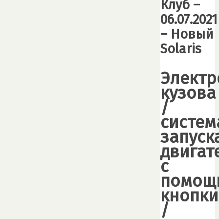
Клуб –
06.07.2021
– Новый
Solaris
Электр
кузова
/
систем
запуск
двигат
с
помощ
кнопки
/