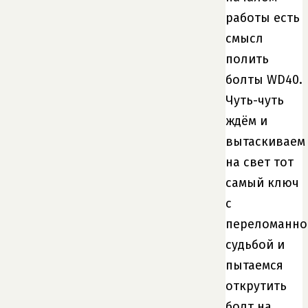
работы есть
смысл
полить
болты WD40.
Чуть-чуть
ждём и
вытаскиваем
на свет тот
самый ключ
с
переломанно
судьбой и
пытаемся
открутить
болт на