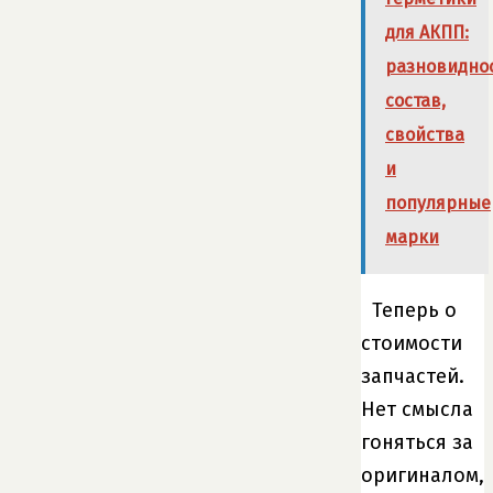
для АКПП:
разновиднос
состав,
свойства
и
популярные
марки
Теперь о
стоимости
запчастей.
Нет смысла
гоняться за
оригиналом,