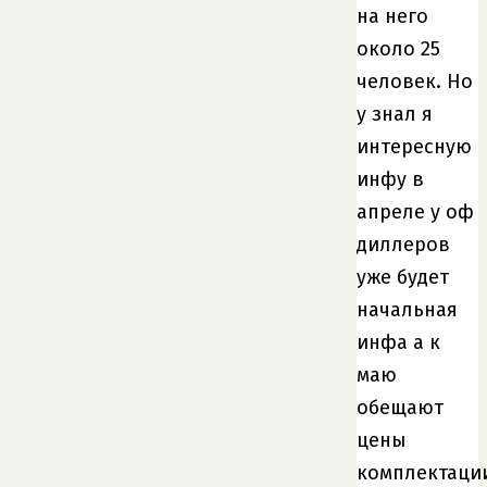
на него
около 25
человек. Но
у знал я
интересную
инфу в
апреле у оф
диллеров
уже будет
начальная
инфа а к
маю
обещают
цены
комплектаци