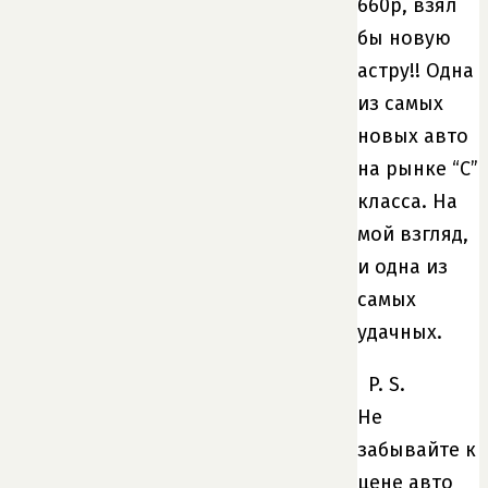
660р, взял
бы новую
астру!! Одна
из самых
новых авто
на рынке “С”
класса. На
мой взгляд,
и одна из
самых
удачных.
P. S.
Не
забывайте к
цене авто