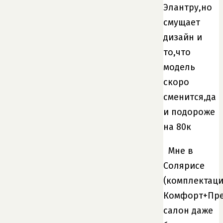
Элантру,но
смущает
дизайн и
то,что
модель
скоро
сменится,да
и подороже
на 80к
Мне в
Солярисе
(комплектац
Комфорт+Пре
салон даже