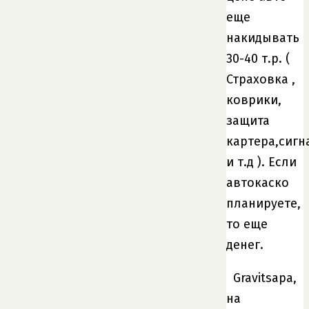
еще
накидывать
30-40 т.р. (
Страховка ,
коврики,
защита
картера,сигн
и т.д ). Если
автокаско
планируете,
то еще
денег.
Gravitsapa,
на