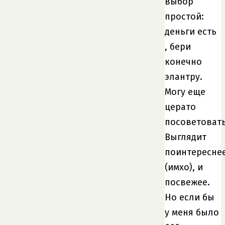
выбор
простой:
деньги есть
, бери
конечно
элантру.
Могу еще
церато
посоветовать
Выглядит
поинтересне
(имхо), и
посвежее.
Но если бы
у меня было