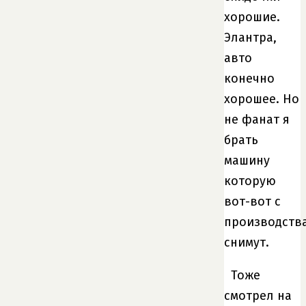
хорошие.
Элантра,
авто
конечно
хорошее. Но
не фанат я
брать
машину
которую
вот-вот с
производств
снимут.
Тоже
смотрел на