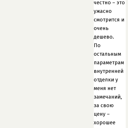
честно – это
ужасно
смотрится и
очень
дешево.
По
остальным
параметрам
внутренней
отделки у
меня нет
замечаний,
за свою
цену –
хорошее