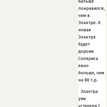
бальше
понравился,
чем в
Элантре. А
новая
Элантра
будет
дороже
Соляриса
явно
больше, чем
на 80 т.р.
Элантра
уже
устарела )