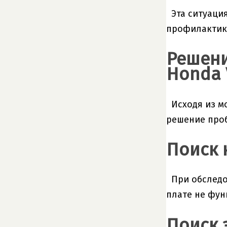
Эта ситуаци
профилактик
Решени
Honda 
Исходя из м
решение про
Поиск 
При обследо
плате не фун
Поиск 