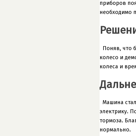
приборов поя
необходимо п
Решен
Поняв, что 
колесо и дем
колеса и вре
Дальн
Машина стал
электрику. П
тормоза. Бла
нормально.