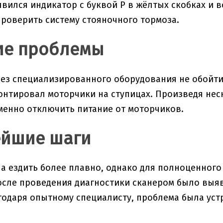
вился индикатор с буквой Р в жёлтых скобках и в
роверить систему стояночного тормоза.
ие проблемы
без специализированного оборудования не обойтис
онтировал моторчики на ступицах. Произведя нес
менно отключить питание от моторчиков.
ейшие шаги
а ездить более плавно, однако для полноценног
осле проведения диагностики сканером было выя
годаря опытному специалисту, проблема была ус