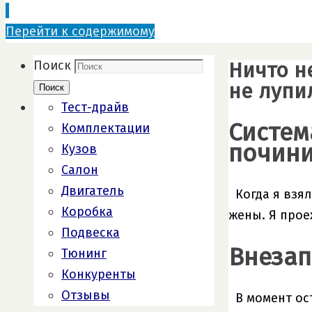
Перейти к содержимому
Ничто н
Поиск
не лупил
Поиск
Тест-драйв
Систем
Комплектации
почини
Кузов
Салон
Двигатель
Когда я взя
Коробка
жены. Я прое
Подвеска
Внезап
Тюнинг
Конкуренты
Отзывы
В момент ос