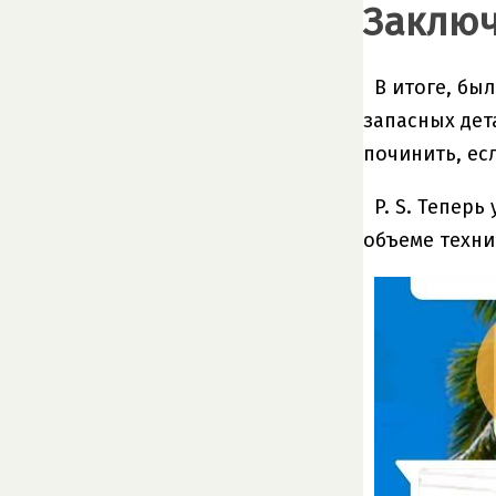
Заклю
В итоге, бы
запасных дет
починить, ес
P. S. Тепер
объеме техни