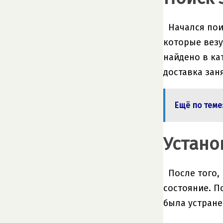
Начался пои
которые везу
найдено в кат
доставка заня
Ещё по теме
Устано
После того,
состояние. П
была устране