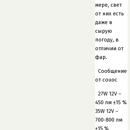
мере, свет
от них есть
даже в
сырую
погоду, в
отличии от
фар.
Сообщение
от couoc
27W 12V –
450 лм ±15 %
35W 12V –
700-800 лм
±15 %