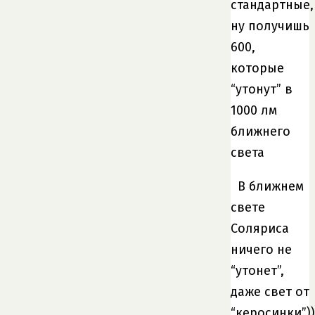
стандартные,
ну получишь
600,
которые
“утонут” в
1000 лм
ближнего
света
В ближнем
свете
Соляриса
ничего не
“утонет”,
даже свет от
“керосинки”))