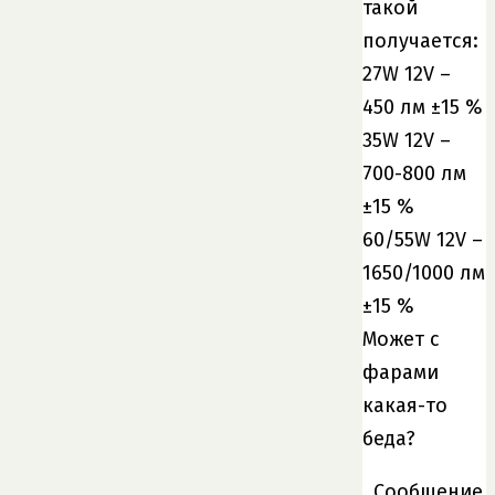
такой
получается:
27W 12V –
450 лм ±15 %
35W 12V –
700-800 лм
±15 %
60/55W 12V –
1650/1000 лм
±15 %
Может с
фарами
какая-то
беда?
Сообщение