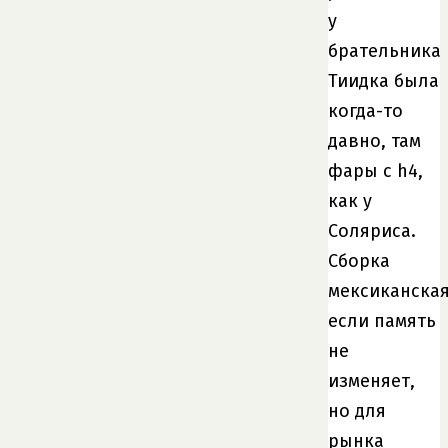
у
брательника
Тиидка была
когда-то
давно, там
фары с h4,
как у
Соляриса.
Сборка
мексиканская
если память
не
изменяет,
но для
рынка