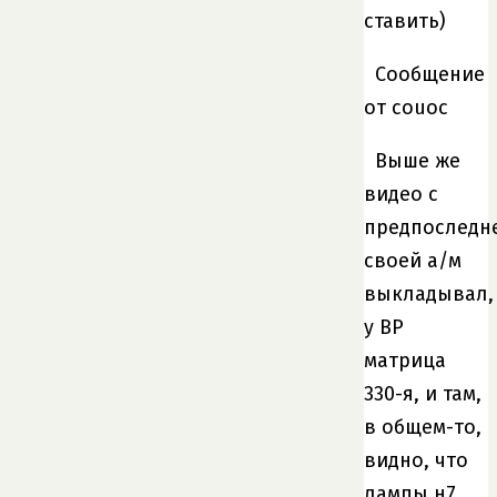
ставить)
Сообщение
от couoc
Выше же
видео с
предпоследн
своей а/м
выкладывал,
у ВР
матрица
330-я, и там,
в общем-то,
видно, что
лампы н7