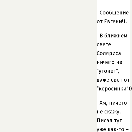
Сообщение
от ЕвгениЧ.
В ближнем
свете
Соляриса
ничего не
“утонет”,
даже свет от
“керосинки”))
Хм, ничего
не скажу.
Писал тут
уже как-то –