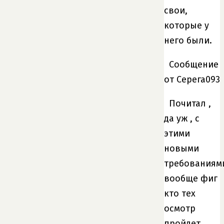
свои,
которые у
него были.
Сообщение
от Серега093
Почитал ,
да уж , с
этими
новыми
требованиям
вообще фиг
кто тех
осмотр
пройдет