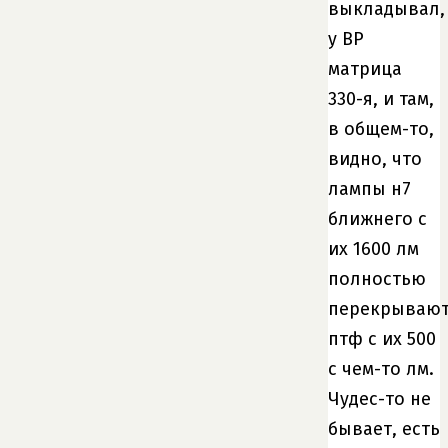
выкладывал,
у ВР
матрица
330-я, и там,
в общем-то,
видно, что
лампы н7
ближнего с
их 1600 лм
полностью
перекрываю
птф с их 500
с чем-то лм.
Чудес-то не
бывает, есть