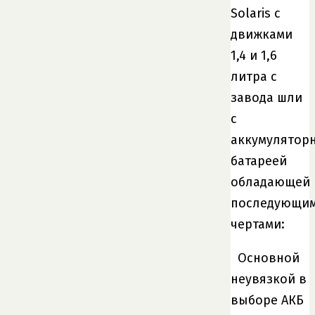
Solaris с
движками
1,4 и 1,6
литра с
завода шли
с
аккумулятор
батареей
обладающей
последующи
чертами:
Основной
неувязкой в
выборе АКБ