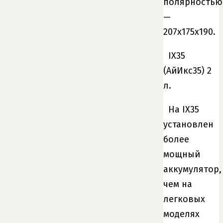
полярностью
—
207х175х190.
IХ35
(АйИкс35) 2
л.
На IX35
установлен
более
мощный
аккумулятор,
чем на
легковых
моделях