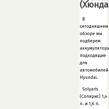
(Хюнда
В
сегодняшнем
обзоре мы
подберем
аккумулятор
подходящие
для
автомобилей
Hyundai.
Solyaris
(Солярис) 1,4
л. и 1,6 л.