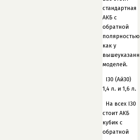
стандартная
АКБ с
обратной
полярностью
как у
вышеуказан
моделей.
I30 (Ай30)
1,4 л. и 1,6 л.
На всех I30
стоит АКБ
кубик с
обратной