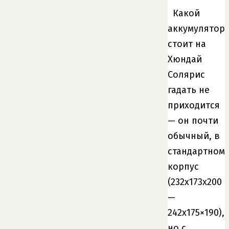
Какой
аккумулятор
стоит на
Хюндай
Солярис
гадать не
приходится
— он почти
обычный, в
стандартном
корпус
(232x173x200
—
242х175×190),
но с