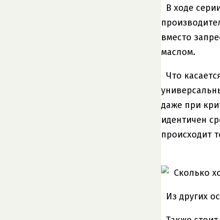
В ходе сери
производител
вместо запре
маслом.
Что касаетс
универсальн
даже при кри
идентичен ср
происходит т
Из других о