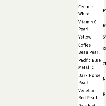
Ceramic
P
White
Vitamin C
R
Pearl
Yellow
S
Coffee
X
Bean Pearl
Pacific Blue
Z
Metallic
Dark Horse
N
Pearl
Venetian
R
Red Pearl
Polished