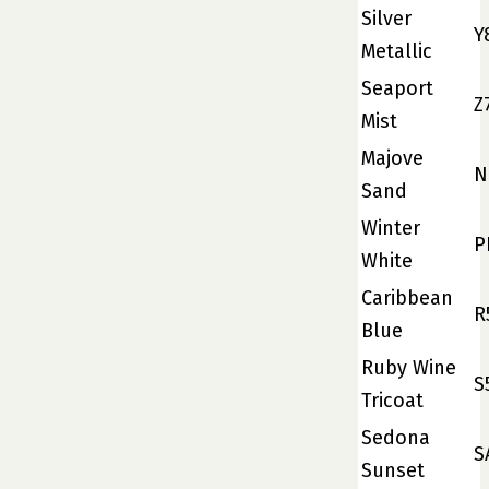
Silver
Y
Metallic
Seaport
Z
Mist
Majove
N
Sand
Winter
P
White
Caribbean
R
Blue
Ruby Wine
S
Tricoat
Sedona
S
Sunset