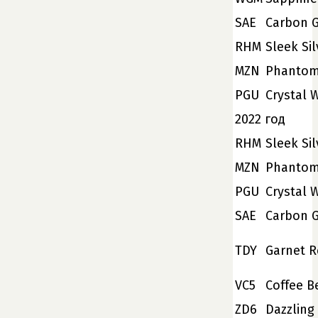
SAE
Carbon G
RHM
Sleek Sil
MZN
Phantom
PGU
Crystal 
2022 год
RHM
Sleek Sil
MZN
Phantom
PGU
Crystal 
SAE
Carbon G
TDY
Garnet 
VC5
Coffee B
ZD6
Dazzling