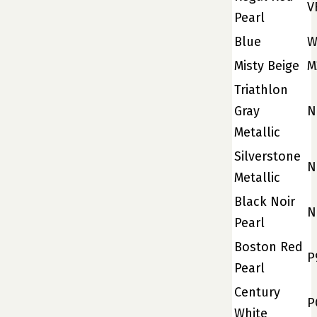
V
Pearl
Blue
W
Misty Beige
M
Triathlon
Gray
N
Metallic
Silverstone
N
Metallic
Black Noir
N
Pearl
Boston Red
P
Pearl
Century
P
White