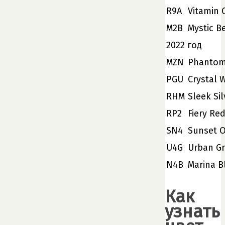
R9A
Vitamin 
M2B
Mystic B
2022 год
MZN
Phantom
PGU
Crystal 
RHM
Sleek Sil
RP2
Fiery Re
SN4
Sunset 
U4G
Urban Gr
N4B
Marina B
Как
узнать