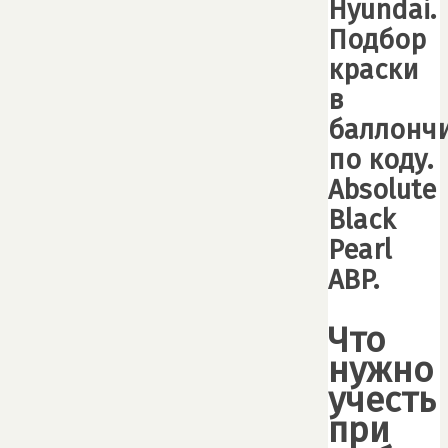
Hyundai.
Подбор
краски
в
баллончи
по коду.
Absolute
Black
Pearl
ABP.
Что
нужно
учесть
при