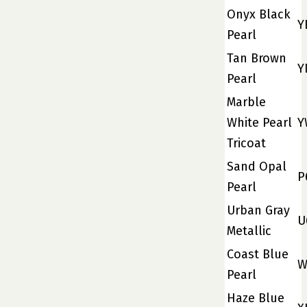
Onyx Black
Y
Pearl
Tan Brown
Y
Pearl
Marble
White Pearl
Y
Tricoat
Sand Opal
P
Pearl
Urban Gray
U
Metallic
Coast Blue
W
Pearl
Haze Blue