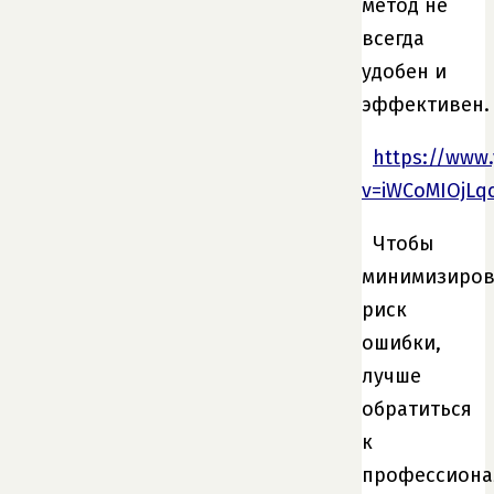
метод не
всегда
удобен и
эффективен.
https://www
v=iWCoMIOjLq
Чтобы
минимизиров
риск
ошибки,
лучше
обратиться
к
профессиона