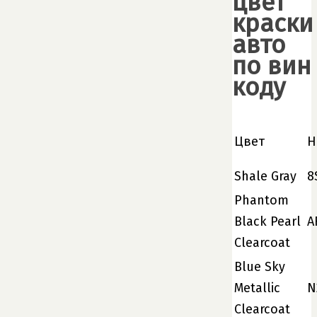
цвет
краски
авто
по вин
коду
Цвет
Н
Shale Gray
8
Phantom
Black Pearl
A
Clearcoat
Blue Sky
Metallic
N
Clearcoat