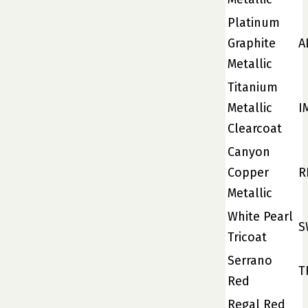
Platinum
Graphite
A
Metallic
Titanium
Metallic
I
Clearcoat
Canyon
Copper
R
Metallic
White Pearl
S
Tricoat
Serrano
T
Red
Regal Red