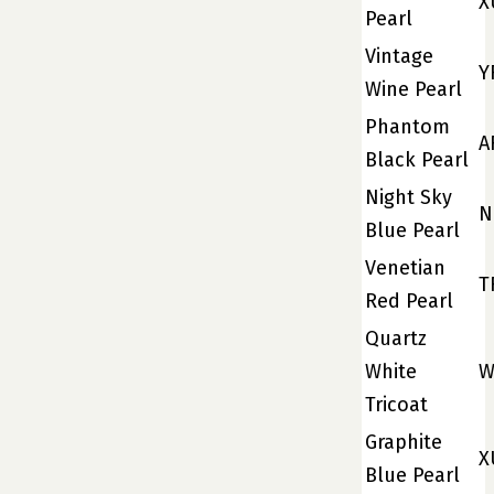
X
Pearl
Vintage
Y
Wine Pearl
Phantom
A
Black Pearl
Night Sky
N
Blue Pearl
Venetian
T
Red Pearl
Quartz
White
W
Tricoat
Graphite
X
Blue Pearl