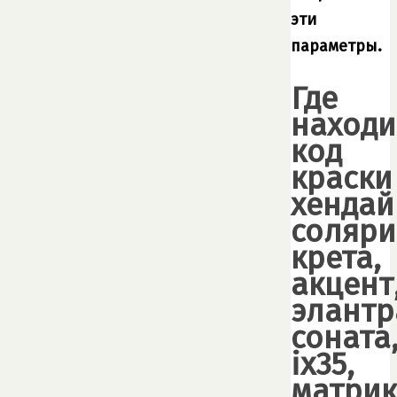
эти
параметры.
Где
находи
код
краски
хендай
соляри
крета,
акцент
элантр
соната
ix35,
матрик