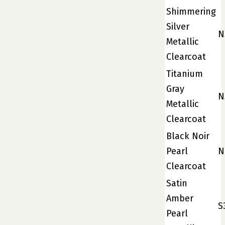
Shimmering
Silver
N
Metallic
Clearcoat
Titanium
Gray
N
Metallic
Clearcoat
Black Noir
Pearl
N
Clearcoat
Satin
Amber
S
Pearl