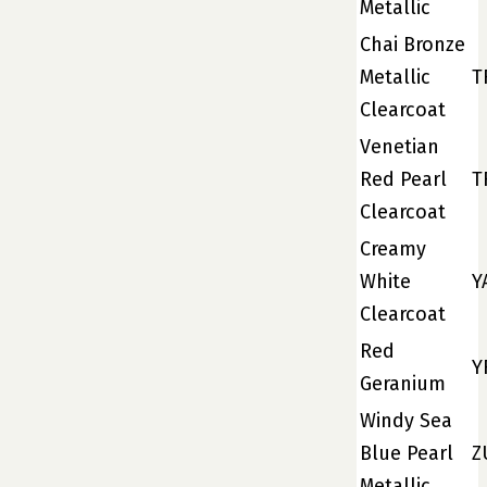
Metallic
Chai Bronze
Metallic
T
Clearcoat
Venetian
Red Pearl
T
Clearcoat
Creamy
White
Y
Clearcoat
Red
Y
Geranium
Windy Sea
Blue Pearl
Z
Metallic