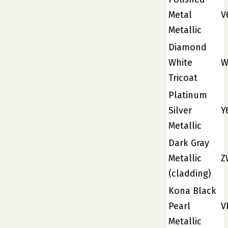
Metal
V
Metallic
Diamond
White
W
Tricoat
Platinum
Silver
Y
Metallic
Dark Gray
Metallic
Z
(cladding)
Kona Black
Pearl
V
Metallic