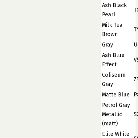
Ash Black
T
Pearl
Milk Tea
T
Brown
Gray
U
Ash Blue
V
Effect
Coliseum
Z
Gray
Matte Blue
P
Petrol Gray
Metallic
S
(matt)
Elite White