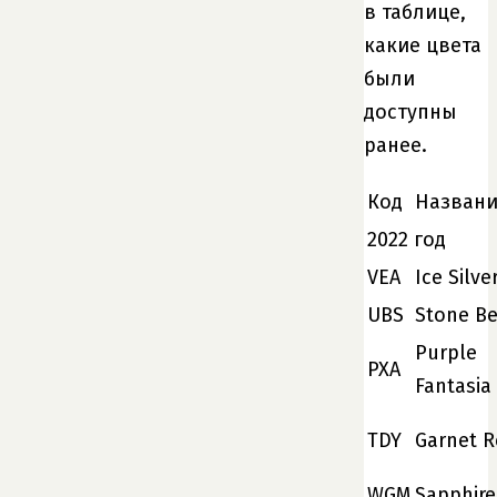
в таблице,
какие цвета
были
доступны
ранее.
Код
Назван
2022 год
VEA
Ice Silve
UBS
Stone Be
Purple
PXA
Fantasia
TDY
Garnet 
WGM
Sapphire