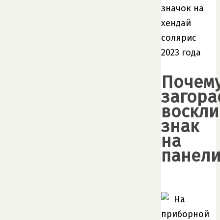
Почем
загора
воскли
знак
на
панели