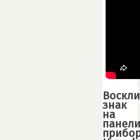
Воскл
знак
на
панел
прибо