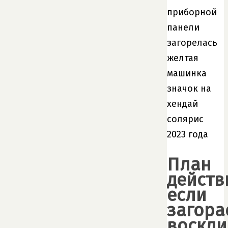
План
действ
если
загора
воскли