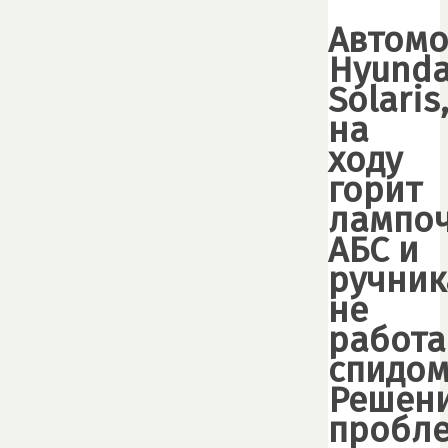
Автом
Hyunda
Solaris
на
ходу
горит
лампо
АБС и
ручник
не
работа
спидом
Решен
пробл