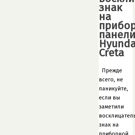
знак
на
прибо
панел
Hyunda
Creta
Прежде
всего, не
паникуйте,
если вы
заметили
восклицател
знак на
приборной