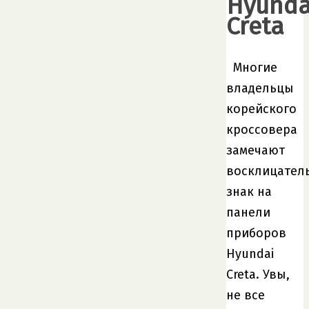
Hyunda
Creta
Многие
владельцы
корейского
кроссовера
замечают
восклицател
знак на
панели
приборов
Hyundai
Creta. Увы,
не все