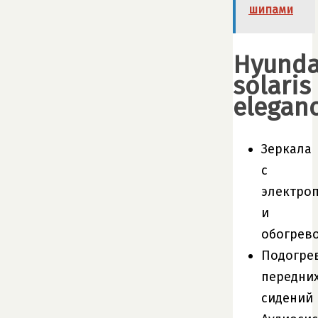
шипами
Hyunda
solaris
elegan
Зеркала
с
электро
и
обогрев
Подогре
передни
сидений