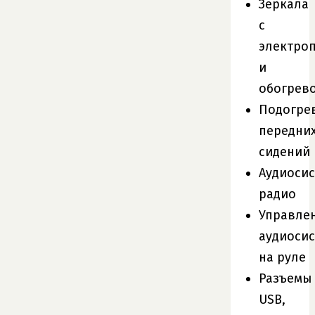
Зеркала
с
электро
и
обогрев
Подогре
передни
сидений
Аудиосис
радио
Управле
аудиоси
на руле
Разъемы
USB,