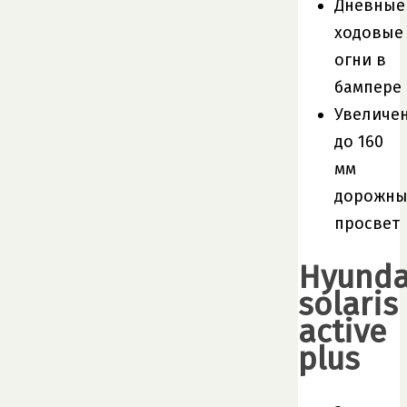
Дневные
ходовые
огни в
бампере
Увеличе
до 160
мм
дорожн
просвет
Hyunda
solaris
active
plus