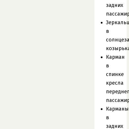
задних
пассажи
Зеркаль
в
солнцез
козырьк
Карман
в
спинке
кресла
передне
пассажи
Карманы
в
задних