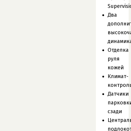
Supervisi
Два
дополни
высокоч
динамик
Отделка
руля
кожей
Климат-
контрол
Датчики
парковк
сзади
Централ
подлоко