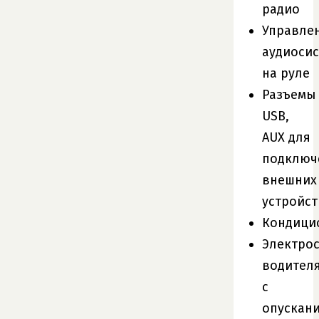
радио
Управле
аудиоси
на руле
Разъемы
USB,
AUX для
подключ
внешних
устройст
Кондици
Электро
водител
с
опускан