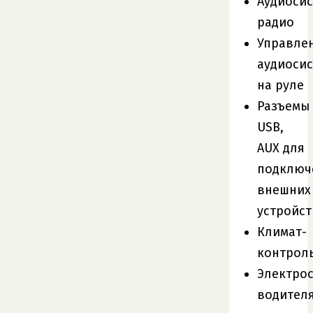
Аудиосис
радио
Управле
аудиоси
на руле
Разъемы
USB,
AUX для
подключ
внешних
устройст
Климат-
контрол
Электро
водител