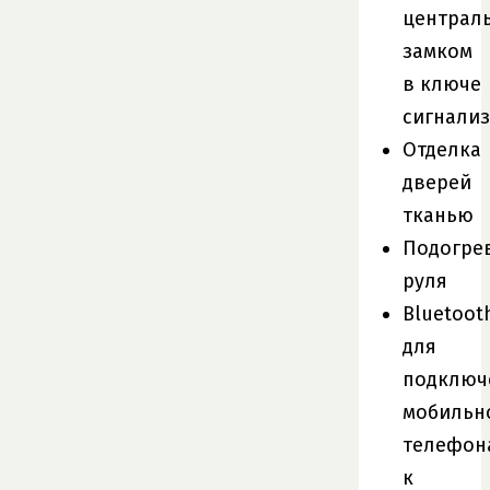
централ
замком
в ключе
сигнали
Отделка
дверей
тканью
Подогре
руля
Bluetoot
для
подключ
мобильн
телефон
к