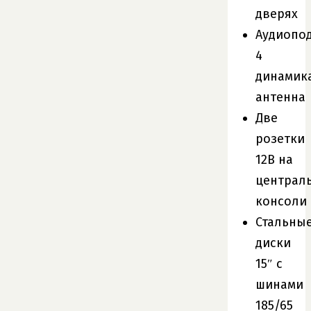
дверях
Аудиопо
4
динамика
антенна
Две
розетки
12В на
централ
консоли
Стальны
диски
15″ с
шинами
185/65