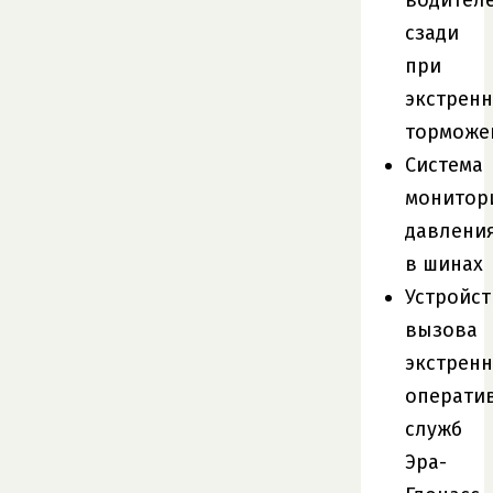
сзади
при
экстрен
торможе
Система
монитор
давлени
в шинах
Устройст
вызова
экстрен
операти
служб
Эра-