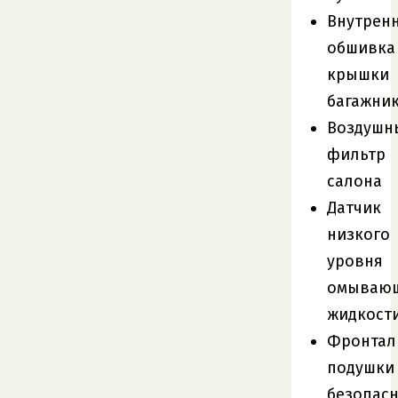
Внутрен
обшивка
крышки
багажни
Воздушн
фильтр
салона
Датчик
низкого
уровня
омываю
жидкост
Фронтал
подушки
безопас