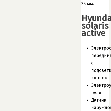
35 мм.
Hyunda
solaris
active
Электро
передни
с
подсвет
кнопок
Электро
руля
Датчик
наружно