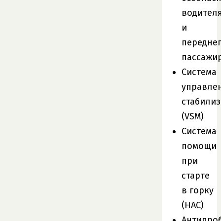
водител
и
передне
пассажи
Система
управле
стабили
(VSM)
Система
помощи
при
старте
в горку
(HAC)
Антипро