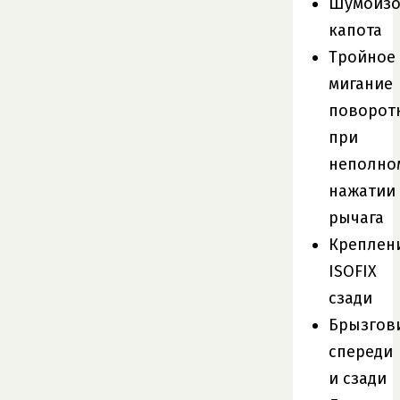
Шумоизо
капота
Тройное
мигание
поворот
при
неполно
нажатии
рычага
Креплен
ISOFIX
сзади
Брызгов
спереди
и сзади