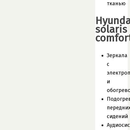
тканью
Hyunda
solaris
comfor
Зеркала
с
электро
и
обогрев
Подогре
передни
сидений
Аудиосис