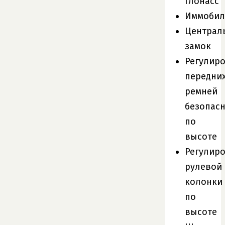
Глонасс
Иммобил
Централ
замок
Регулир
передни
ремней
безопас
по
высоте
Регулир
рулевой
колонки
по
высоте