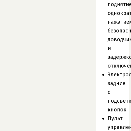
подняти
однокра
нажатие
безопас
доводчи
и
задержк
отключе
Электро
задние
с
подсвет
кнопок
Пульт
управле