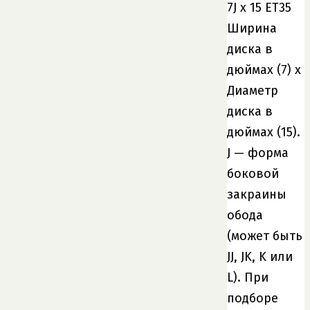
7J x 15 ET35
Ширина
диска в
дюймах (7) x
Диаметр
диска в
дюймах (15).
J — форма
боковой
закраины
обода
(может быть
JJ, JK, K или
L). При
подборе