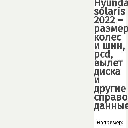
Hyunda
solaris
2022 –
разме
колеc
и шин,
pcd,
вылет
диска
и
другие
справ
данны
Например: