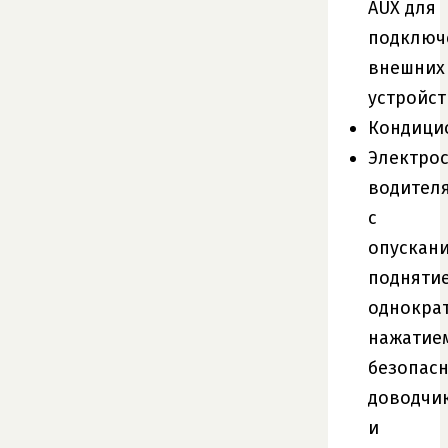
AUX для
подключ
внешних
устройст
Кондици
Электро
водител
с
опускан
подняти
однокра
нажатие
безопас
доводчи
и