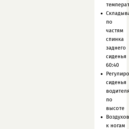
темпера
Складыв
по
частям
спинка
заднего
сиденья
60:40
Регулир
сиденья
водител
по
высоте
Воздухо
к ногам