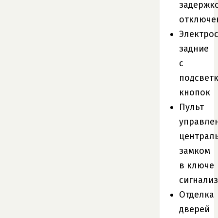
задержк
отключе
Электро
задние
с
подсвет
кнопок
Пульт
управле
централ
замком
в ключе
сигнали
Отделка
дверей