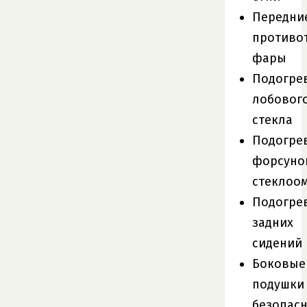
Передни
противо
фары
Подогре
лобовог
стекла
Подогре
форсуно
стеклоо
Подогре
задних
сидений
Боковые
подушки
безопас