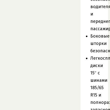
водител
и
передне
пассажи
Боковые
шторки
безопас
Легкосп
диски
15″ с
шинами
185/65
R15 и
полнора
запасно