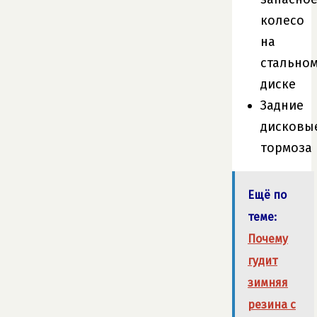
колесо
на
стально
диске
Задние
дисковы
тормоза
Ещё по
теме:
Почему
гудит
зимняя
резина с