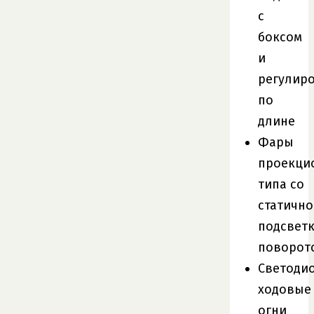
с
боксом
и
регулир
по
длине
Фары
проекци
типа со
статично
подсвет
поворот
Светоди
ходовые
огни