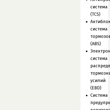
система
(TCS)
Антибло
система
тормозо
(ABS)
Электро
система
распред
тормозн
усилий
(EBD)
Система
предупр
водител